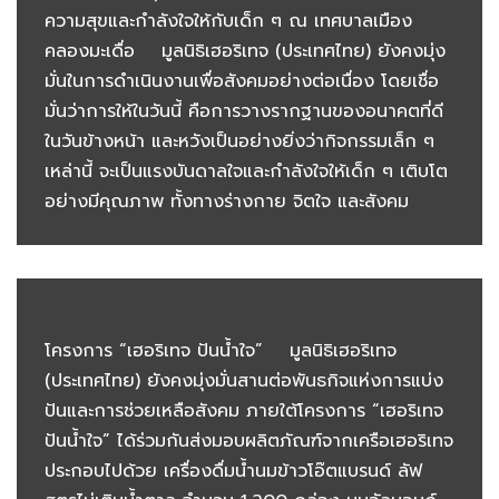
ความสุขและกำลังใจให้กับเด็ก ๆ ณ เทศบาลเมือง
คลองมะเดื่อ มูลนิธิเฮอริเทจ (ประเทศไทย) ยังคงมุ่ง
มั่นในการดำเนินงานเพื่อสังคมอย่างต่อเนื่อง โดยเชื่อ
มั่นว่าการให้ในวันนี้ คือการวางรากฐานของอนาคตที่ดี
ในวันข้างหน้า และหวังเป็นอย่างยิ่งว่ากิจกรรมเล็ก ๆ
เหล่านี้ จะเป็นแรงบันดาลใจและกำลังใจให้เด็ก ๆ เติบโต
อย่างมีคุณภาพ ทั้งทางร่างกาย จิตใจ และสังคม
โครงการ “เฮอริเทจ ปันน้ำใจ” มูลนิธิเฮอริเทจ
(ประเทศไทย) ยังคงมุ่งมั่นสานต่อพันธกิจแห่งการแบ่ง
ปันและการช่วยเหลือสังคม ภายใต้โครงการ “เฮอริเทจ
ปันน้ำใจ” ได้ร่วมกันส่งมอบผลิตภัณฑ์จากเครือเฮอริเทจ
ประกอบไปด้วย เครื่องดื่มน้ำนมข้าวโอ๊ตแบรนด์ ลัฟ