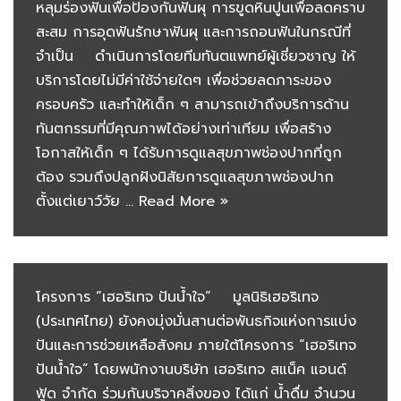
หลุมร่องฟันเพื่อป้องกันฟันผุ การขูดหินปูนเพื่อลดคราบ
สะสม การอุดฟันรักษาฟันผุ และการถอนฟันในกรณีที่
จำเป็น ดำเนินการโดยทีมทันตแพทย์ผู้เชี่ยวชาญ ให้
บริการโดยไม่มีค่าใช้จ่ายใดๆ เพื่อช่วยลดภาระของ
ครอบครัว และทำให้เด็ก ๆ สามารถเข้าถึงบริการด้าน
ทันตกรรมที่มีคุณภาพได้อย่างเท่าเทียม เพื่อสร้าง
โอกาสให้เด็ก ๆ ได้รับการดูแลสุขภาพช่องปากที่ถูก
ต้อง รวมถึงปลูกฝังนิสัยการดูแลสุขภาพช่องปาก
ตั้งแต่เยาว์วัย …
Read More »
โครงการ “เฮอริเทจ ปันน้ำใจ” มูลนิธิเฮอริเทจ
(ประเทศไทย) ยังคงมุ่งมั่นสานต่อพันธกิจแห่งการแบ่ง
ปันและการช่วยเหลือสังคม ภายใต้โครงการ “เฮอริเทจ
ปันน้ำใจ” โดยพนักงานบริษัท เฮอริเทจ สแน็ค แอนด์
ฟู้ด จํากัด ร่วมกันบริจาคสิ่งของ ได้แก่ น้ำดื่ม จำนวน