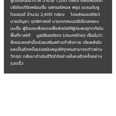
สูตรไม่เติมน้ำตาล จำนวน 1,200 กล่อง และอัลมอนด์
บรีซโยเกิร์ตพร้อมดื่ม รสทรอปิคอล ฟรุต แบรนด์บลู
ไดมอนด์ จำนวน 2,400 กล่อง โดยส่งมอบให้แก่
นายบัญชา ฤทธิศาสตร์ นายกเทศมนตรีเมืองคลอง
มะเดื่อ ผู้รับมอบสิ่งของเพื่อส่งต่อให้ผู้ประสบอุทกภัยใน
พื้นที่ภาคใต้ มูลนิธิเฮอริเทจ (ประเทศไทย) เชื่อมั่นว่า
สิ่งของเหล่านี้จะช่วยเสริมสร้างกำลังกาย เติมพลังใจ
และเป็นอีกหนึ่งแรงสนับสนุนให้ทุกคนสามารถก้าวผ่าน
วิกฤต กลับมาดำเนินชีวิตได้อย่างมั่นคงอีกครั้งอย่าง
รวดเร็ว