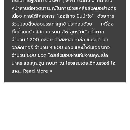
กรรมการผู้จัดการ บริษัท ทู.พี.พี.เทรดดิ้ง จำกัด เดิน
หน้าสานต่อเจตนารมณ์ในการช่วยเหลือสังคมอย่างต่อ
เนื่อง ภายใต้โครงการ “เฮอริเทจ ปันน้ำใจ” ด้วยการ
ร่วมมอบสิ่งของบรรเทาทุกข์ ประกอบด้วย เครื่อง
ดื่มน้ำนมข้าวโอ๊ต แบรนด์ ลัฟ สูตรไม่เติมน้ำตาล
จำนวน 1,200 กล่อง ถั่วลิสงอบเกลือ แบรนด์ นัท
วอล์คเกอร์ จำนวน 4,800 ซอง และน้ำดื่มเฮอริเทจ
จำนวน 600 ขวด โดยส่งมอบผ่านทีมงานคุณเปิ้ล
นาคร และคุณจูน กษมา ณ โรงแรมเดอะซิกเนเจอร์ โฮ
เทล…
Read More »