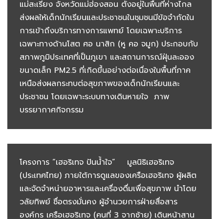
แม่สะเรียง จังหวัดแม่ฮ่องสอน ตั้งอยู่ในพื้นที่ห่างไกล
ส่งผลให้เด็กนักเรียนและประชาชนในชุมชนมีข้อจำกัดใน
การเข้าถึงบริการทางการแพทย์ โดยเฉพาะบริการ
เฉพาะทางด้านโสต ศอ นาสิก (หู คอ จมูก) ประกอบกับ
สภาพภูมิประเทศที่เป็นภูเขา และสถานการณ์ฝุ่นละออง
ขนาดเล็ก PM2.5 ที่เกิดขึ้นอย่างต่อเนื่องในพื้นที่ภาค
เหนือส่งผลกระทบต่อสุขภาพของเด็กนักเรียนและ
ประชาชน โดยเฉพาะระบบทางเดินหายใจ ภาพ
บรรยากาศกิจกรรม
โครงการ “เฮอริเทจ ปันน้ำใจ” มูลนิธิเฮอริเทจ
(ประเทศไทย) ภายใต้การดูแลของเครือเฮอริเทจ ผู้ผลิต
และจัดจำหน่ายอาหารและเครื่องดื่มเพื่อสุขภาพ นำโดย
วลัยทิพย์ ซื่อตรงมั่นคง ผู้อำนวยการฝ่ายสื่อสาร
องค์กร เครือเฮอริเทจ (คนที่ 3 จากซ้าย) เดินหน้าสาน