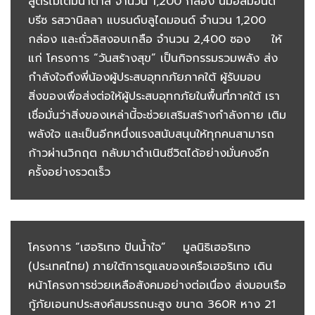
สูตรไม่เติมน้ำตาล จำนวน 1,200 กล่อง นมอัลมอนด์
บรีซ รสวานิลลา แบรนด์บลูไดมอนด์ จำนวน 1,200
กล่อง และถั่วลิสงอบเกลือ จำนวน 2,400 ซอง ให้
แก่ โครงการ “วันสร้างสุข” เป็นกิจกรรมรวมพลัง ส่ง
กำลังใจถึงพี่น้องผู้ประสบอุทกภัยภาคใต้ ผู้รับมอบ
สิ่งของเพื่อส่งต่อให้ผู้ประสบอุทกภัยในพื้นที่ภาคใต้ เรา
เชื่อมั่นว่าสิ่งของเหล่านี้จะช่วยเสริมสร้างกำลังกาย เติม
พลังใจ และเป็นอีกหนึ่งแรงสนับสนุนให้ทุกคนสามารถ
ก้าวผ่านวิกฤต กลับมาดำเนินชีวิตได้อย่างมั่นคงอีก
ครั้งอย่างรวดเร็ว
โครงการ “เฮอริเทจ ปันน้ำใจ” มูลนิธิเฮอริเทจ
(ประเทศไทย) ภายใต้การดูแลของเครือเฮอริเทจ เดิน
หน้าโครงการช่วยเหลือสังคมอย่างต่อเนื่อง ส่งมอบเรือ
กู้ภัยเอนกประสงค์สมรรถนะสูง ขนาด 360R หาง 21