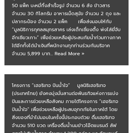
50 แพ็ค บะหมี่กึ่งสำเร็จรูป จำนวน 6 ลัง ข้าวสาร
จำนวน 30 กิโลกรัม อาหารเม็ดสุนัข จำนวน 2 ถุง และ
ปลากระป๋อง จำนวน 2 แพ็ค เพื่อส่งมอบให้กับ
“มูลนิธิการกุศลสมุทรสาคร เล่งเต็กเซี่ยงตึ้ง พ่งไล้ยี่จับ
อีกเซียวเกาะ” เพื่อช่วยเหลือผู้ประสบภัยน้ำท่วมทางภาค
ใต้อีกทั้งได้นำเงินที่พนักงานทุกท่านร่วมกันบริจาค
จำนวน 5,899 บาท…
Read More »
โครงการ “เฮอริเทจ ปันน้ำใจ” มูลนิธิเฮอริเทจ
(ประเทศไทย) ยังคงมุ่งมั่นสานต่อพันธกิจแห่งการแบ่ง
ปันและการช่วยเหลือสังคม ภายใต้โครงการ “เฮอริเทจ
ปันน้ำใจ” เพื่อช่วยเหลือผู้ประสบอุทกภัยในภาคใต้ โดย
สิ่งของที่นำไปมอบในครั้งนี้ประกอบด้วย ดื่มเฮอริเทจ
จำนวน 510 ขวด เครื่องดื่มน้ำนมข้าวโอ๊ตแบรนด์ ลัฟ