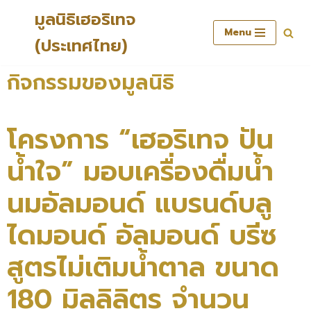
มูลนิธิเฮอริเทจ
Menu
Skip
(ประเทศไทย)
to
content
กิจกรรมของมูลนิธิ
โครงการ “เฮอริเทจ ปัน
น้ำใจ” มอบเครื่องดื่มน้ำ
นมอัลมอนด์ แบรนด์บลู
ไดมอนด์ อัลมอนด์ บรีซ
สูตรไม่เติมน้ำตาล ขนาด
180 มิลลิลิตร จำนวน