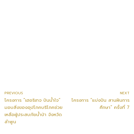
PREVIOUS
NEXT
โครงการ “เฮอริเทจ ปันน้ำใจ”
โครงการ “แบ่งปัน สานฝันการ
มอบสิ่งของอุปโภคบริโภคช่วย
ศึกษา” ครั้งที่ 7
เหลือผู้ประสบภัยน้ำป่า จังหวัด
ลำพูน