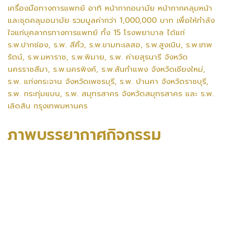
เครื่องมือทางการแพทย์ อาทิ หน้ากากอนามัย หน้ากากคลุมหน้า
และชุดคลุมอนามัย รวมมูลค่ากว่า 1,000,000 บาท เพื่อให้กำลัง
ใจแก่บุคลากรทางการแพทย์ ทั้ง 15 โรงพยาบาล ได้แก่
ร.พ.ปากช่อง, ร.พ. สีคิ้ว, ร.พ.ขามทะเลสอ, ร.พ.สูงเนิน, ร.พ.เทพ
รัตน์, ร.พ.มหาราช, ร.พ.พิมาย, ร.พ. ค่ายสุรนารี จังหวัด
นครราชสีมา, ร.พ.นครพิงค์, ร.พ.สันกำแพง จังหวัดเชียงใหม่,
ร.พ. แก่งกระจาน จังหวัดเพชรบุรี, ร.พ. บ้านคา จังหวัดราชบุรี,
ร.พ. กระทุ่มแบน, ร.พ. สมุทรสาคร จังหวัดสมุทรสาคร และ ร.พ.
เลิดสิน กรุงเทพมหานคร
ภาพบรรยากาศกิจกรรม